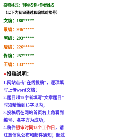
投稿格式：刊物名称+作者姓名
（以下为初审通过和编辑对接号）
文编：
180*
*
***
景编：
946
***
*
*
阿编：293
*
***
*
詹编：
226
*
****
佟编：
257
*
*
***
王编：133
*
**
*
*
●
投稿说明：
1.
网站点击
“
在线投稿
”
，逐项填
写上传
word
文档；
2.
题目超
15
字者填写
“
文章题目
”
时
须精简到
15
字以内；
3.
投稿后在网站首页右上角看到
编号、名字方为成功；
4.
稿件
初审时间
15个工作日
，请
注意信息公布和邮件通知；超过