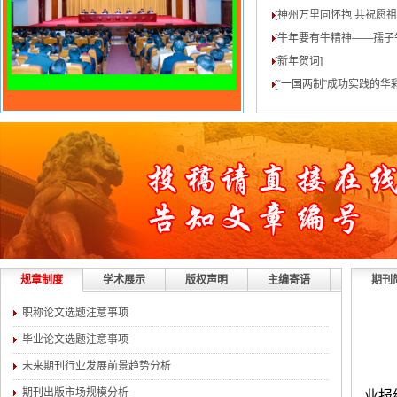
[神州万里同怀抱 共祝愿
[牛年要有牛精神——孺子
[新年贺词
]
[“一国两制”成功实践的华
规章制度
学术展示
版权声明
主编寄语
期刊
职称论文选题注意事项
毕业论文选题注意事项
未来期刊行业发展前景趋势分析
期刊出版市场规模分析
业报