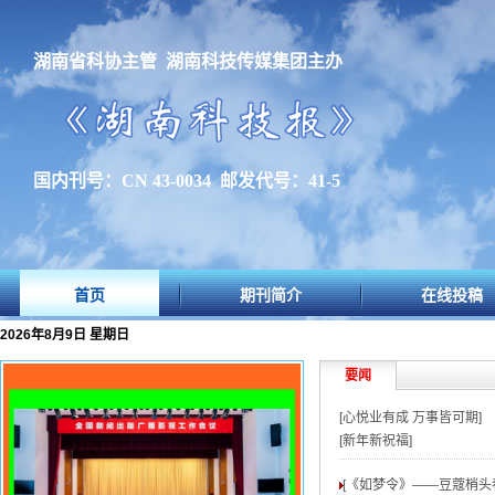
湖南省科协主管 湖南科技传媒集团主办
国内刊号：CN 43-0034 邮发代号：41-5
首页
期刊简介
在线投稿
2026年8月9日 星期日
要闻
[心悦业有成 万事皆可期]
[新年新祝福]
[《如梦令》——豆蔻梢头