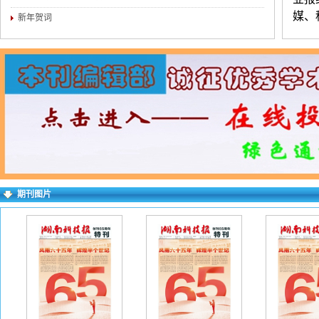
媒、
新年贺词
企业
练，
（两
简介
权对
求逐
右上
期刊图片
失败
一作
下：