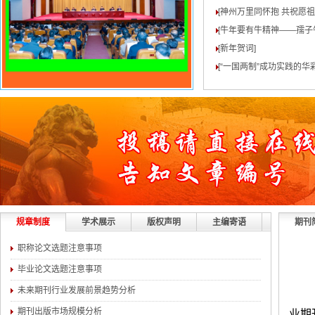
[神州万里同怀抱 共祝愿
[牛年要有牛精神——孺子
[新年贺词
]
[“一国两制”成功实践的华
规章制度
学术展示
版权声明
主编寄语
期刊
职称论文选题注意事项
毕业论文选题注意事项
未来期刊行业发展前景趋势分析
期刊出版市场规模分析
业期