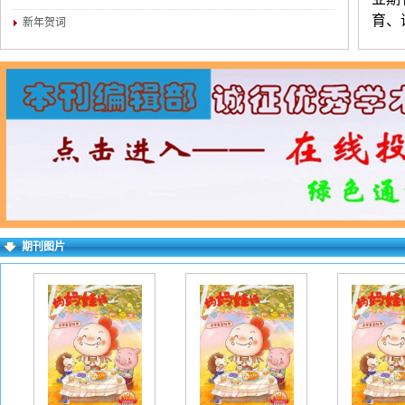
育、
新年贺词
由万
练，
（3
介。
对录
求逐
右上
期刊图片
失败
一作
下：