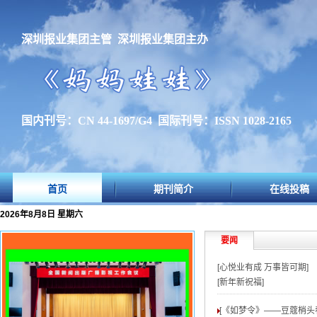
深圳报业集团主管 深圳报业集团主办
国内刊号：CN 44-1697/G4 国际刊号：ISSN 1028-2165
首页
期刊简介
在线投稿
2026年8月8日 星期六
要闻
[心悦业有成 万事皆可期]
[新年新祝福]
[《如梦令》——豆蔻梢头