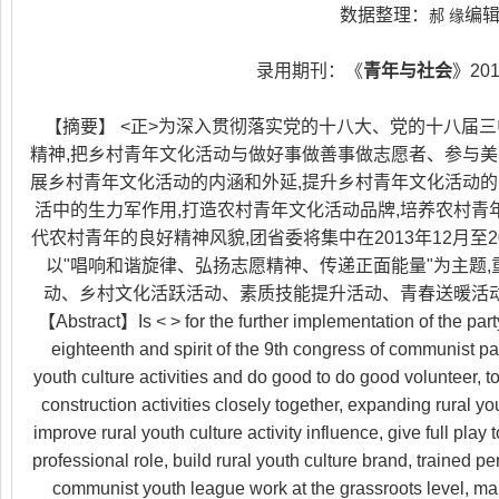
数据整理：
编
郝 缘
录用期刊：《
青年与社会
》20
【摘要】 <正>为深入贯彻落实党的十八大、党的十八届
精神,把乡村青年文化活动与做好事做善事做志愿者、参与美
展乡村青年文化活动的内涵和外延,提升乡村青年文化活动的
活中的生力军作用,打造农村青年文化活动品牌,培养农村青
代农村青年的良好精神风貌,团省委将集中在2013年12月至
以"唱响和谐旋律、弘扬志愿精神、传递正面能量"为主题,
动、乡村文化活跃活动、素质技能提升活动、青春送暖活
【Abstract】Is < > for the further implementation of the party'
eighteenth and spirit of the 9th congress of communist par
youth culture activities and do good to do good volunteer, to
construction activities closely together, expanding rural y
improve rural youth culture activity influence, give full play to
professional role, build rural youth culture brand, trained pe
communist youth league work at the grassroots level, main