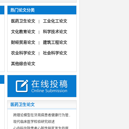
热门论文分类
医药卫生论文
工业化工论文
|
文化教育论文
科学技术论文
|
财经贸易论文
建筑工程论文
|
农业科学论文
社会科学论文
|
《中华纸业》
其他综合论文
《课程学习与探索》（教育研究教学教研课程改革）【英文版】
《课程学习与探索》（英文版）
《造纸技术与应用》（论文综述分析检验节能环保教育教学）
医药卫生论文
跨理论模型在牙周病患者健康行为管..
现代临床医学检验研究综述
心内科住院患者心脏性猝死发生的原..