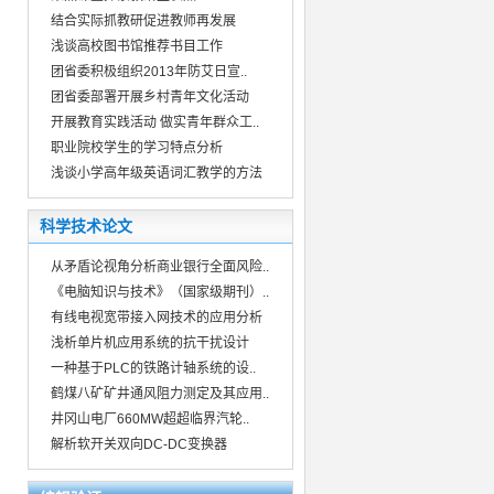
结合实际抓教研促进教师再发展
浅谈高校图书馆推荐书目工作
团省委积极组织2013年防艾日宣..
团省委部署开展乡村青年文化活动
开展教育实践活动 做实青年群众工..
职业院校学生的学习特点分析
浅谈小学高年级英语词汇教学的方法
科学技术论文
从矛盾论视角分析商业银行全面风险..
《电脑知识与技术》（国家级期刊）..
有线电视宽带接入网技术的应用分析
浅析单片机应用系统的抗干扰设计
一种基于PLC的铁路计轴系统的设..
鹤煤八矿矿井通风阻力测定及其应用..
井冈山电厂660MW超超临界汽轮..
解析软开关双向DC-DC变换器