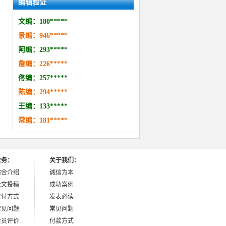
编辑验证
文编：
180*
*
***
景编：
946
***
*
*
阿编：293
*
***
*
詹编：
226
*
****
佟编：
257
*
*
***
陈编：
294
*
*
***
王编：133
*
**
*
*
常编：
181
*
*
***
业务：
关于我们：
综合介绍
诚信为本
论文投稿
成功案例
支付方式
发表必读
常见问题
常见问题
会员评价
付款方式