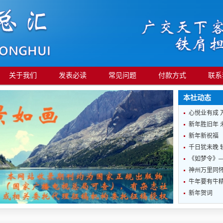
关于我们
发表必读
常见问题
付款方式
联系
本社动态
心悦业有成 
新年胜旧年 
新年新祝福
千日犹未晚 
《如梦令》
神州万里同怀
牛年要有牛
新年贺词