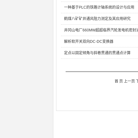
一种基于PLC的铁路计轴系统的设计与应用
鹤煤八矿矿井通风阻力测定及其应用研究
井冈山电厂660MW超超临界汽轮发电机密
解析软开关双向DC-DC变换器
定点以固定倾角与斜巷贯通的贯通点计算
首 页 上一页 