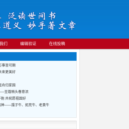
我们
编辑验证
在线投稿
万事皆可期
未来更美好
轻舟归家国
——豆蔻梢头春意浓
抱 共祝愿祖国好
精神——孺子牛、拓荒牛、老黄牛